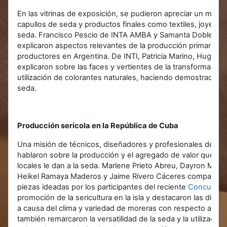
En las vitrinas de exposición, se pudieron apreciar un muest
capullos de seda y productos finales como textiles, joyeria
seda.
Francisco Pescio de INTA AMBA y
Samanta Dobler de
explicaron aspectos relevantes de la producción primaria 
productores en Argentina. De INTI, Patricia Marino,
Hugo En
explicaron sobre
las faces y vertientes de la transformación d
utilización de
colorantes naturales, haciendo demostraciones
seda.
Producción serícola en la República de Cuba
Una misión de técnicos, diseñadores y profesionales de la
hablaron sobre la producción y el agregado de valor que los 
locales le dan a la seda. Marlene Prieto Abreu, Dayron Marti
Heikel Ramaya Maderos y Jaime Rivero Cáceres compartieron
piezas ideadas por los participantes del reciente
Concurso 
promoción de la sericultura en la isla y destacaron las dife
a causa del clima y variedad de moreras con respecto a Arg
también remarcaron la versatilidad de la seda y la utilización