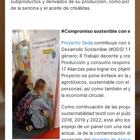
subproductos y derivados de su producción, como por eje
de la sericina y el aceite de crisálidas.
#Compromiso sostenible con el me
Proyecto Seda
contribuye con sus ac
Desarrollo Sostenible (#ODS) 1 Fin d
género; 8 Trabajo decente y crecim
Producción y consumo responsables;
17 Alianzas para lograr los objetivos
Proyecto se pone énfasis en la prod
agrotóxicos, sustentable con el med
personas; así como también el pen
la economía circular.
Como continuación de las propuesta
sustentabilidad textil con el público
2018, 2019 y 2022; este año los visi
espejo de un panel con una realidad
actual...la de la contaminación de la 
escenario del
desierto de Atacama e